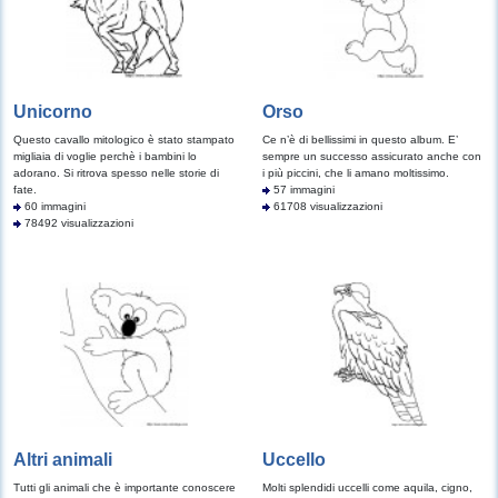
Unicorno
Orso
Questo cavallo mitologico è stato stampato
Ce n’è di bellissimi in questo album. E’
migliaia di voglie perchè i bambini lo
sempre un successo assicurato anche con
adorano. Si ritrova spesso nelle storie di
i più piccini, che li amano moltissimo.
fate.
57 immagini
60 immagini
61708 visualizzazioni
78492 visualizzazioni
Altri animali
Uccello
Tutti gli animali che è importante conoscere
Molti splendidi uccelli come aquila, cigno,