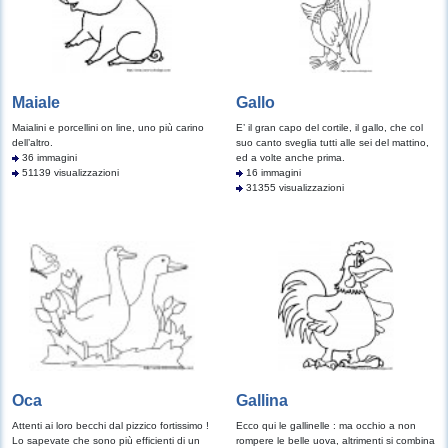
Maiale
Gallo
Maialini e porcellini on line, uno più carino
E’ il gran capo del cortile, il gallo, che col
dell’altro.
suo canto sveglia tutti alle sei del mattino,
36 immagini
ed a volte anche prima.
51139 visualizzazioni
16 immagini
31355 visualizzazioni
Oca
Gallina
Attenti ai loro becchi dal pizzico fortissimo !
Ecco qui le gallinelle : ma occhio a non
Lo sapevate che sono più efficienti di un
rompere le belle uova, altrimenti si combina