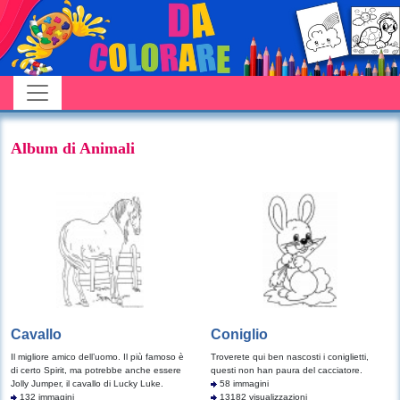
Album di Animali
Cavallo
Coniglio
Il migliore amico dell’uomo. Il più famoso è
Troverete qui ben nascosti i coniglietti,
di certo Spirit, ma potrebbe anche essere
questi non han paura del cacciatore.
Jolly Jumper, il cavallo di Lucky Luke.
58 immagini
132 immagini
13182 visualizzazioni