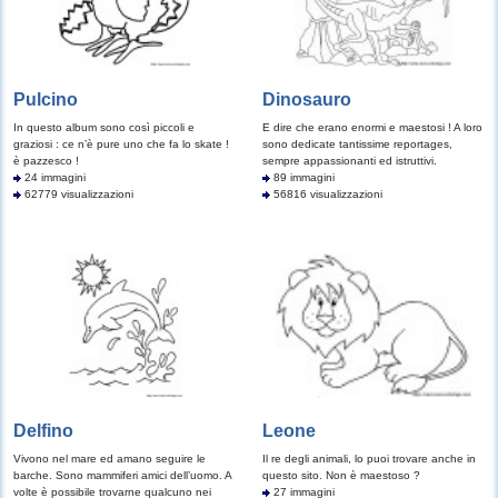
Pulcino
Dinosauro
In questo album sono così piccoli e
E dire che erano enormi e maestosi ! A loro
graziosi : ce n’è pure uno che fa lo skate !
sono dedicate tantissime reportages,
è pazzesco !
sempre appassionanti ed istruttivi.
24 immagini
89 immagini
62779 visualizzazioni
56816 visualizzazioni
Delfino
Leone
Vivono nel mare ed amano seguire le
Il re degli animali, lo puoi trovare anche in
barche. Sono mammiferi amici dell’uomo. A
questo sito. Non è maestoso ?
volte è possibile trovarne qualcuno nei
27 immagini