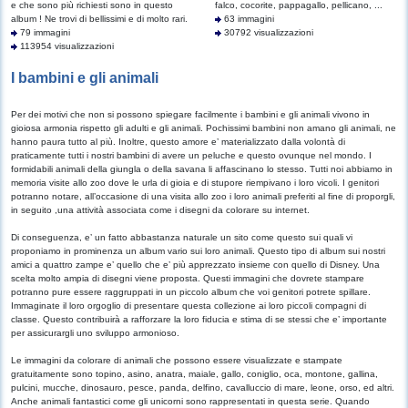
e che sono più richiesti sono in questo
falco, cocorite, pappagallo, pellicano, ...
album ! Ne trovi di bellissimi e di molto rari.
63 immagini
79 immagini
30792 visualizzazioni
113954 visualizzazioni
I bambini e gli animali
Per dei motivi che non si possono spiegare facilmente i bambini e gli animali vivono in
gioiosa armonia rispetto gli adulti e gli animali. Pochissimi bambini non amano gli animali, ne
hanno paura tutto al più. Inoltre, questo amore e’ materializzato dalla volontà di
praticamente tutti i nostri bambini di avere un peluche e questo ovunque nel mondo. I
formidabili animali della giungla o della savana li affascinano lo stesso. Tutti noi abbiamo in
memoria visite allo zoo dove le urla di gioia e di stupore riempivano i loro vicoli. I genitori
potranno notare, all’occasione di una visita allo zoo i loro animali preferiti al fine di proporgli,
in seguito ,una attività associata come i disegni da colorare su internet.
Di conseguenza, e’ un fatto abbastanza naturale un sito come questo sui quali vi
proponiamo in prominenza un album vario sui loro animali. Questo tipo di album sui nostri
amici a quattro zampe e’ quello che e’ più apprezzato insieme con quello di Disney. Una
scelta molto ampia di disegni viene proposta. Questi immagini che dovrete stampare
potranno pure essere raggruppati in un piccolo album che voi genitori potrete spillare.
Immaginate il loro orgoglio di presentare questa collezione ai loro piccoli compagni di
classe. Questo contribuirà a rafforzare la loro fiducia e stima di se stessi che e’ importante
per assicurargli uno sviluppo armonioso.
Le immagini da colorare di animali che possono essere visualizzate e stampate
gratuitamente sono topino, asino, anatra, maiale, gallo, coniglio, oca, montone, gallina,
pulcini, mucche, dinosauro, pesce, panda, delfino, cavalluccio di mare, leone, orso, ed altri.
Anche animali fantastici come gli unicorni sono rappresentati in questa serie. Quando