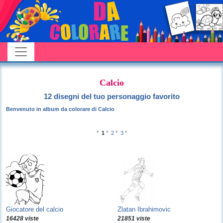
Calcio
12 disegni del tuo personaggio favorito
Benvenuto in album da colorare di Calcio
°
1
°
2
°
3
°
Giocatore del calcio
Zlatan Ibrahimovic
16428 viste
21851 viste