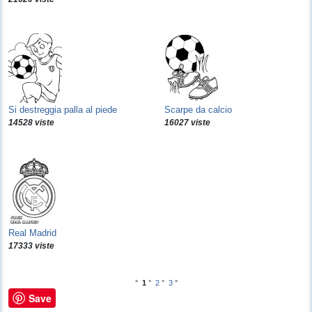
Si destreggia palla al piede
Scarpe da calcio
14528 viste
16027 viste
Real Madrid
17333 viste
°
1
°
2
°
3
°
Save