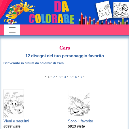
Cars
12 disegni del tuo personaggio favorito
Benvenuto in album da colorare di Cars
°
1
°
2
°
3
°
4
°
5
°
6
°
7
°
Vieni e seguimi
Sono il favorito
8099 viste
5913 viste