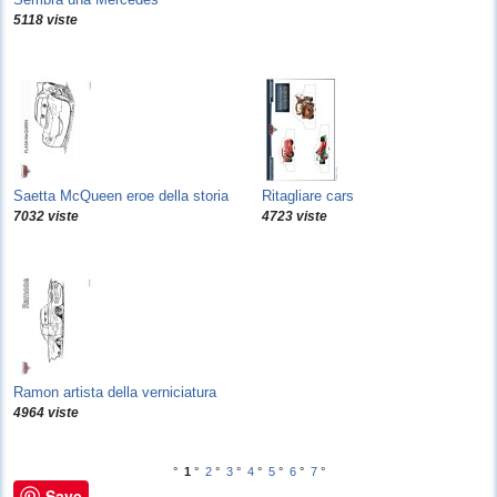
5118 viste
Saetta McQueen eroe della storia
Ritagliare cars
7032 viste
4723 viste
Ramon artista della verniciatura
4964 viste
°
1
°
2
°
3
°
4
°
5
°
6
°
7
°
Save