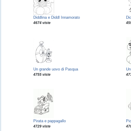
Diddlina e Diddl Innamorato
Di
4674 viste
45
Un grande uovo di Pasqua
Un
4755 viste
47
Pirata e pappagallo
Pi
4729 viste
47