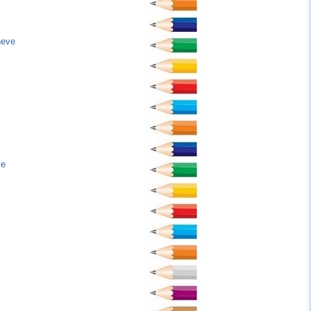
neve
ve