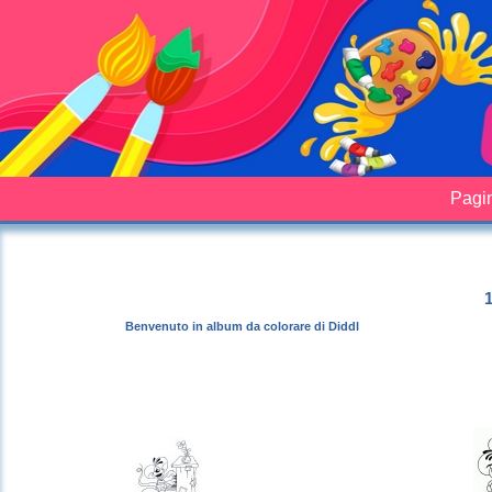
Pagin
1
Benvenuto in album da colorare di Diddl