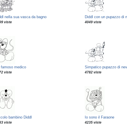
ddl nella sua vasca da bagno
Diddl con un pupazzo di 
99 viste
4049 viste
 famoso medico
Simpatico pupazzo di ne
72 viste
4782 viste
ccolo bambino Diddl
Io sono il Faraone
83 viste
4235 viste