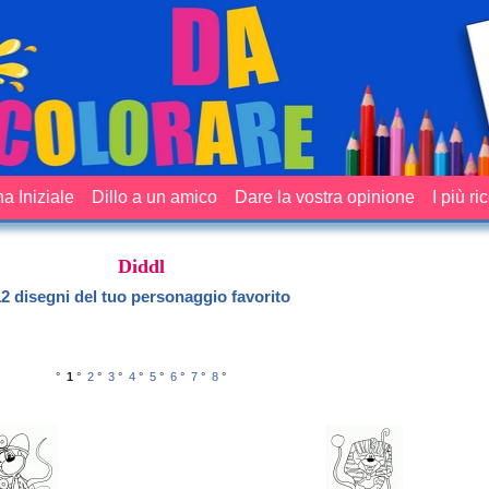
a Iniziale
Dillo a un amico
Dare la vostra opinione
I più ri
Diddl
2 disegni del tuo personaggio favorito
°
1
°
2
°
3
°
4
°
5
°
6
°
7
°
8
°