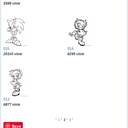
5588 viste
015
014
20103 viste
8295 viste
013
6877 viste
°
1
°
2
°
3
°
Save