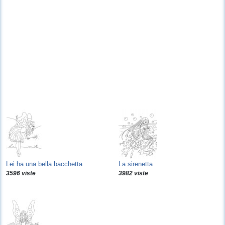
Lei ha una bella bacchetta
La sirenetta
3596 viste
3982 viste