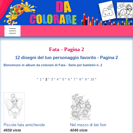
Fata - Pagina 2
12 disegni del tuo personaggio favorito - Pagina 2
Benvenuto in album da colorare di Fata - Serie per bambini n. 2
°
1
°
2
°
3
°
4
°
5
°
6
°
7
°
8
°
9
°
10
°
Piccola fata amichevole
Nel mezzo di bei fiori
4658 viste
4046 viste