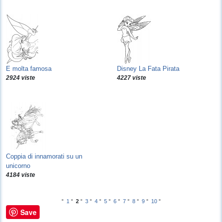
E molta famosa
Disney La Fata Pirata
2924 viste
4227 viste
Coppia di innamorati su un
unicorno
4184 viste
°
1
°
2
°
3
°
4
°
5
°
6
°
7
°
8
°
9
°
10
°
Save