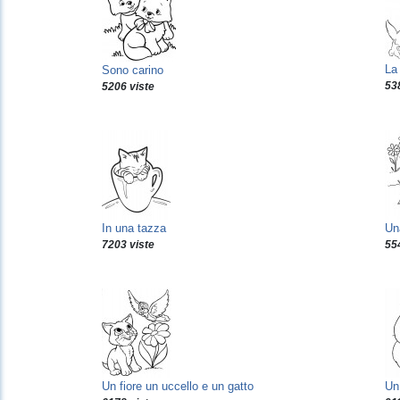
La 
Sono carino
53
5206 viste
In una tazza
Un
7203 viste
55
Un fiore un uccello e un gatto
Un