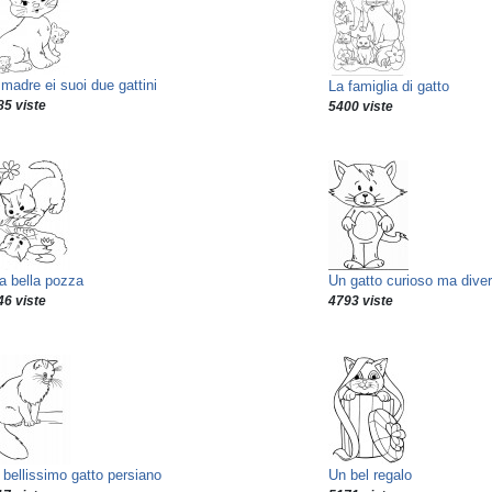
madre ei suoi due gattini
La famiglia di gatto
85 viste
5400 viste
a bella pozza
Un gatto curioso ma diver
46 viste
4793 viste
 bellissimo gatto persiano
Un bel regalo