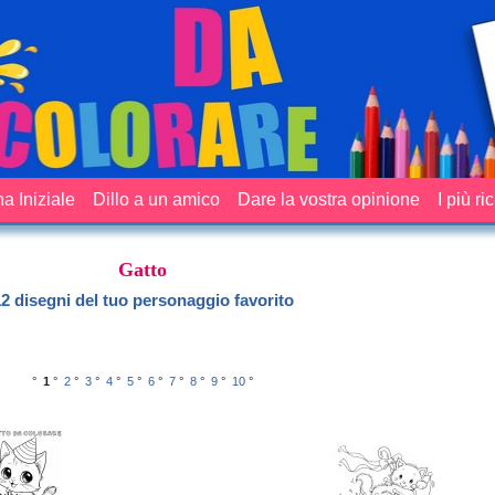
a Iniziale
Dillo a un amico
Dare la vostra opinione
I più ri
Gatto
2 disegni del tuo personaggio favorito
°
1
°
2
°
3
°
4
°
5
°
6
°
7
°
8
°
9
°
10
°