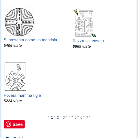
Si presenta come un mandala
Razzo nel cosmo
5406 viste
6669 viste
Povera mamma tigre
5224 viste
°
1
°
2
°
3
°
4
°
5
°
6
°
7
°
Save