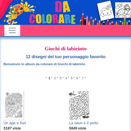
Giochi di labirinto
12 disegni del tuo personaggio favorito
Benvenuto in album da colorare di Giochi di labirinto
°
1
°
2
°
3
°
4
°
5
°
6
°
7
°
Un ape e fiori
La nave e il porto
5187 viste
5849 viste