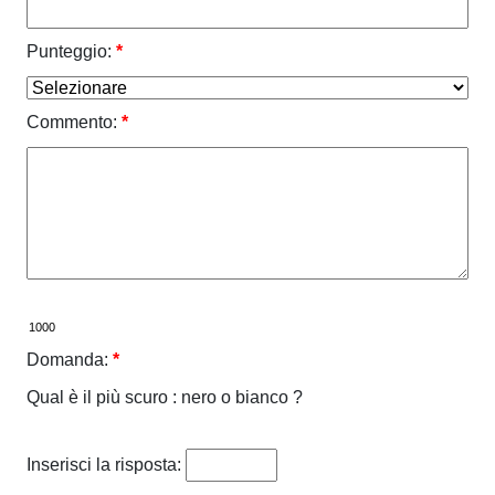
Punteggio:
*
Commento:
*
Domanda:
*
Qual è il più scuro : nero o bianco ?
Inserisci la risposta: