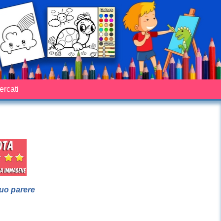
cercati
suo parere