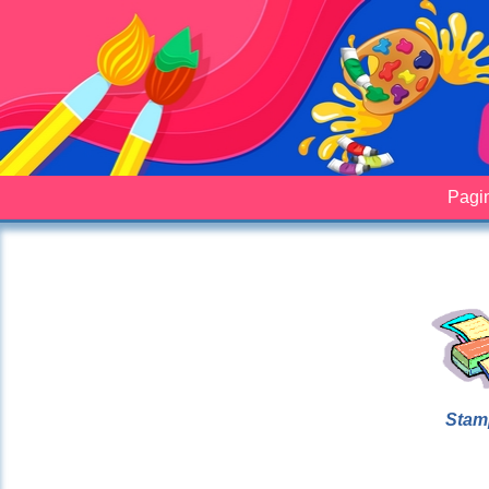
Pagin
Stam