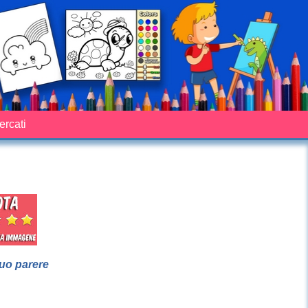
cercati
suo parere