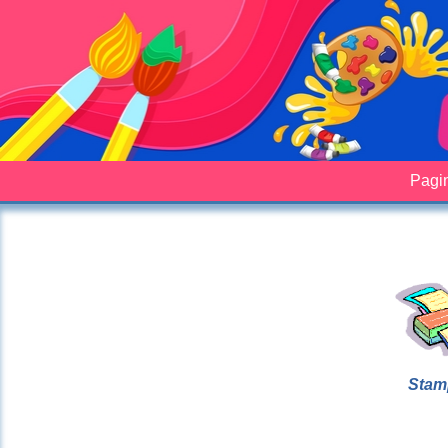
Pagin
Stam