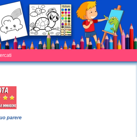
cercati
suo parere