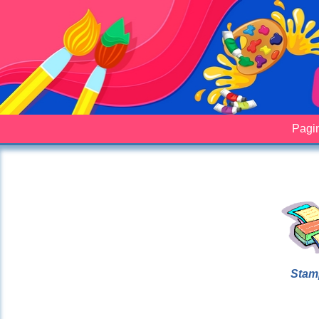
Pagin
Stam