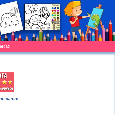
cercati
suo parere