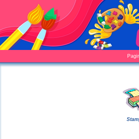
Pagin
Stam