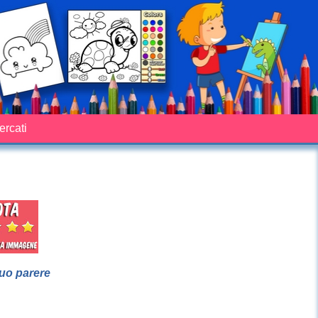
cercati
suo parere