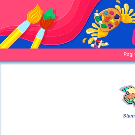
Pagin
Stam