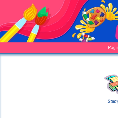
Pagin
Stam