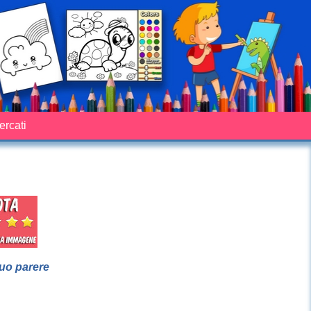
cercati
suo parere