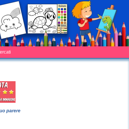
cercati
suo parere