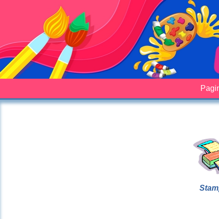
Pagin
Stam