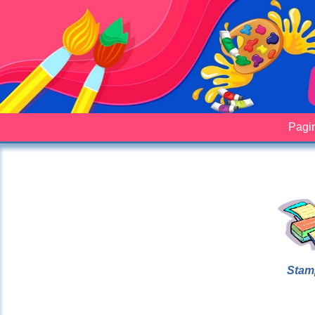
Pagin
Stam