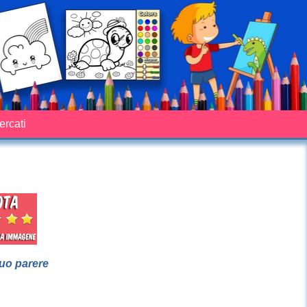
cercati
suo parere