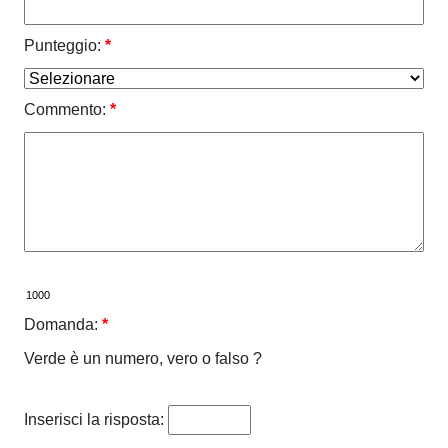
Punteggio:
*
Commento:
*
Domanda:
*
Verde è un numero, vero o falso ?
Inserisci la risposta: