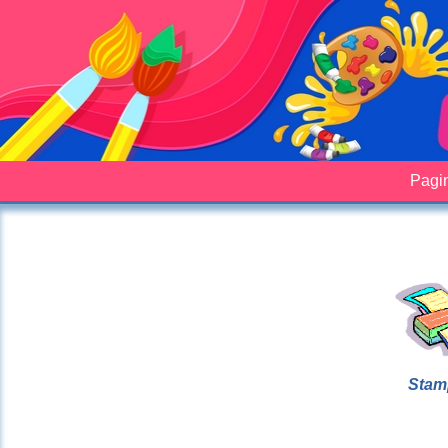
Pagin
Stam