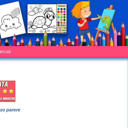
cercati
suo parere