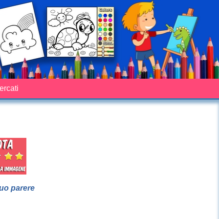
cercati
suo parere