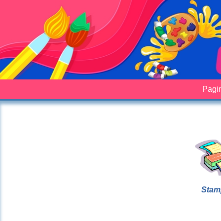
Pagin
Stam