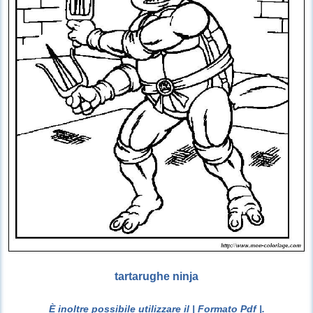
tartarughe ninja
È inoltre possibile utilizzare il
| Formato Pdf |
.