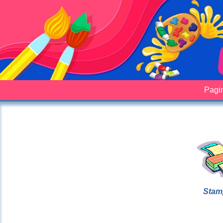
Pagin
Stam