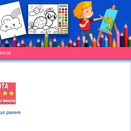
cercati
suo parere