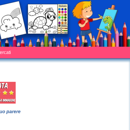
cercati
suo parere