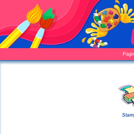
Pagin
Stam