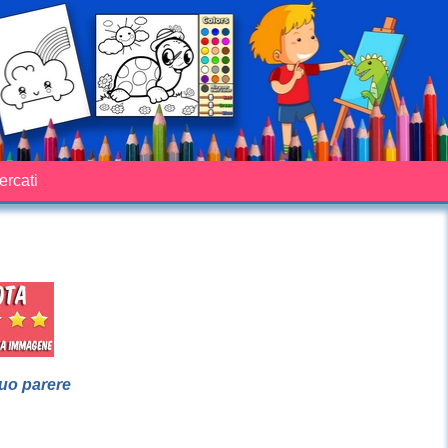
cercati
suo parere