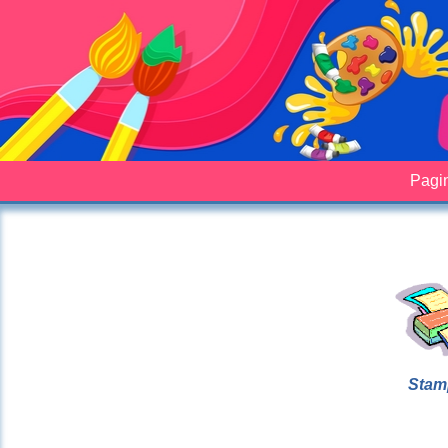
Pagin
Stam