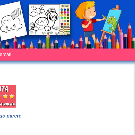
cercati
suo parere