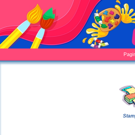
Pagin
Stam