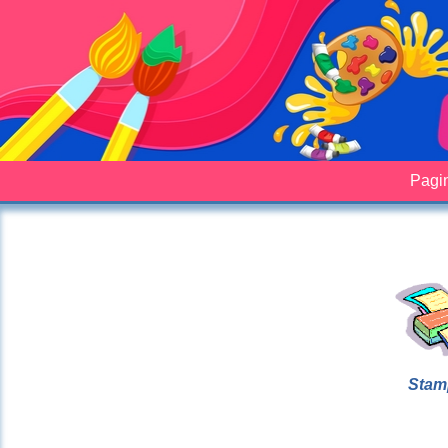
Pagin
Stam