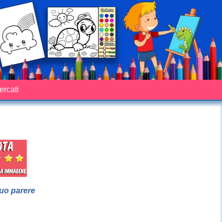
cercati
suo parere