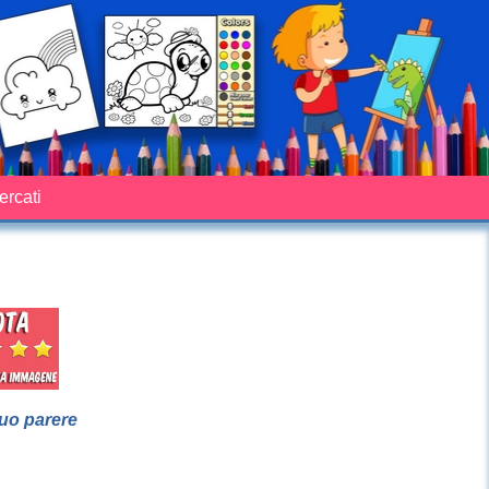
cercati
suo parere