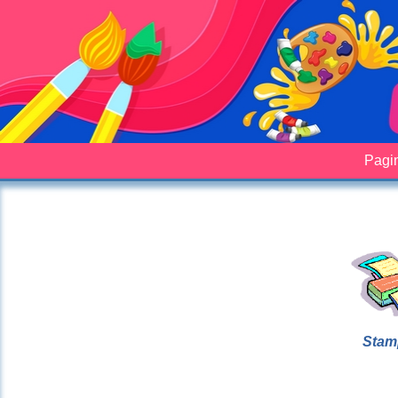
Pagin
Stam