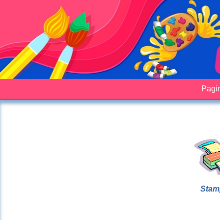
Pagin
Stam