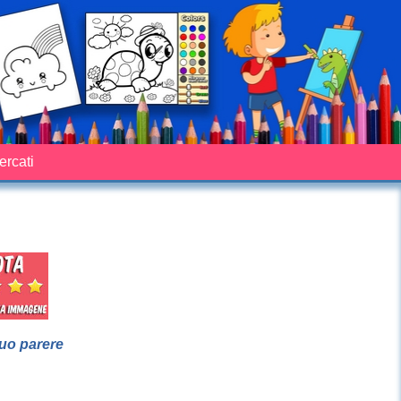
cercati
suo parere