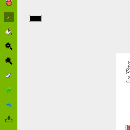
img/cars/The-
King.jpg