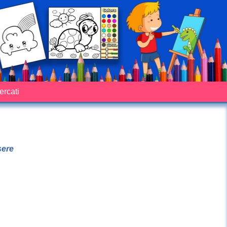
cercati
sere