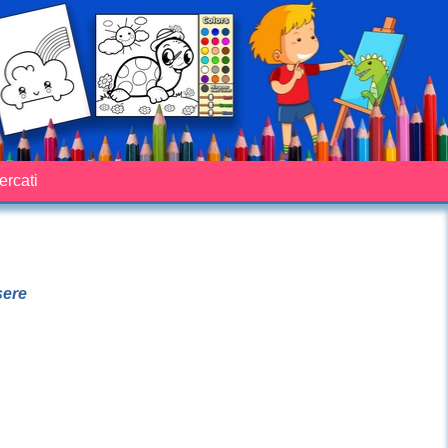
cercati
sere