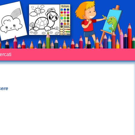
cercati
sere