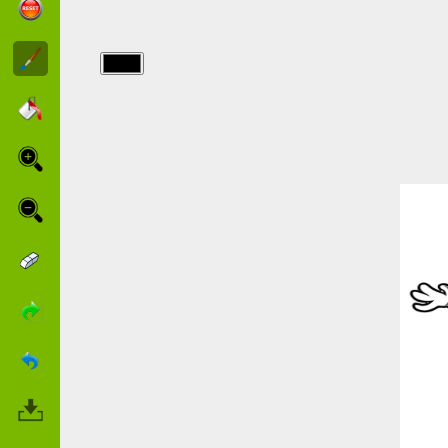
img/petshop/Petshop-
koala.jpg