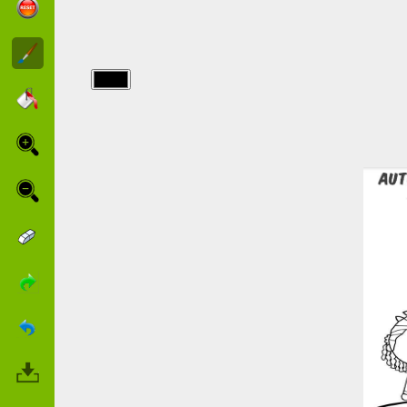
img/autunno/La-
mia-stagione-
preferita.jpg