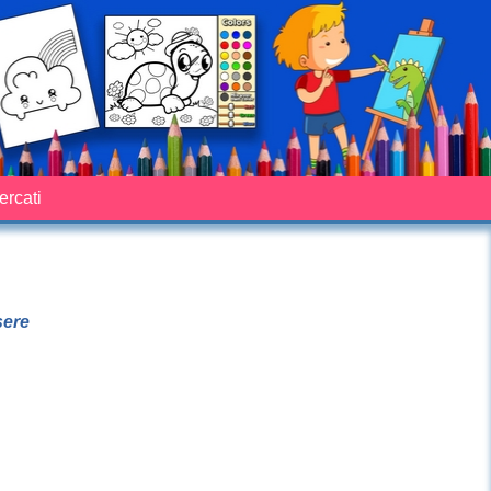
cercati
sere