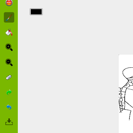
img/braceface/4_gif.jpg