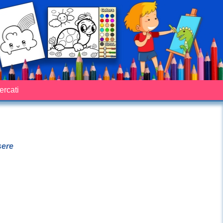
cercati
sere