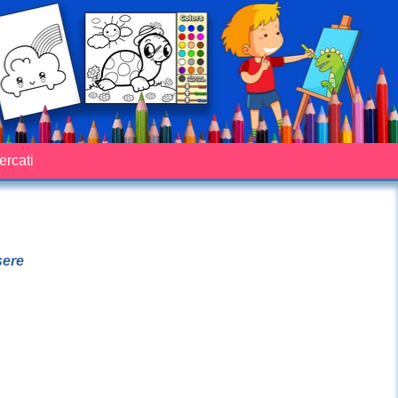
cercati
sere