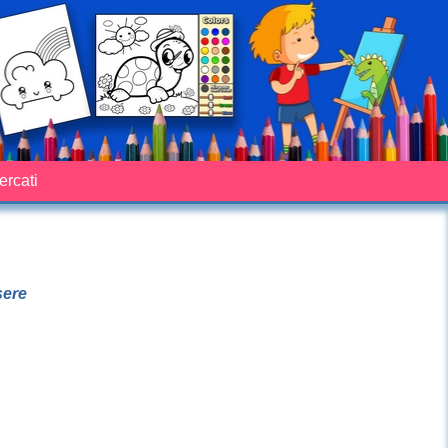
cercati
sere