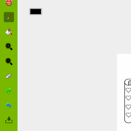
img/fete_des_meres/festa_mamma_9.jpg