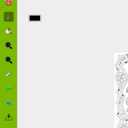
img/san_nicola/natale-
san-nicola.jpg