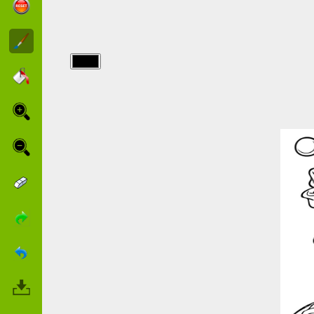
img/sonic/Sonic-
the-
Hedgehog.jpg