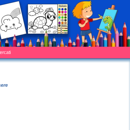
cercati
sere