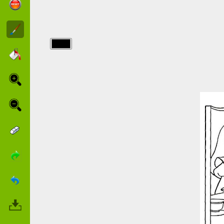
img/alice/Un-
regalo-di-
Natale.jpg