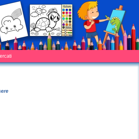
cercati
sere