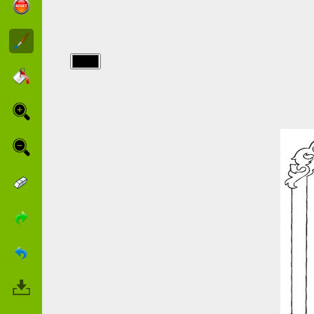
img/belle_bete/La-
teiera-e-
tazza.jpg