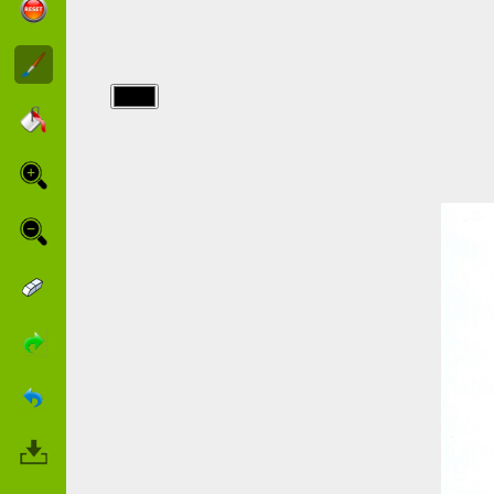
img/monster_high/Lei-
ama-la-
moda.jpg