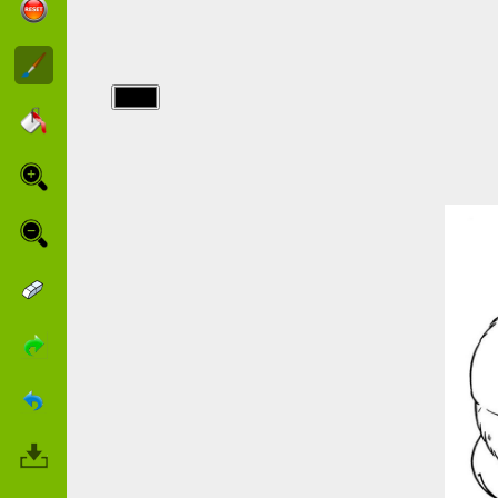
img/chats/Due-
gatti-con-una-
scopa.jpg