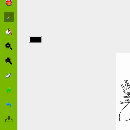
img/prince-
princesse/La-
bella-
addormentata-
nel-bosco.jpg