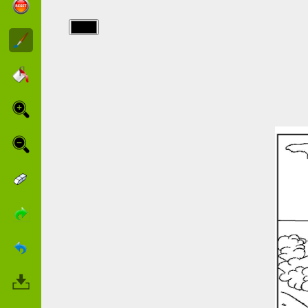
img/road_runner/003.jpg