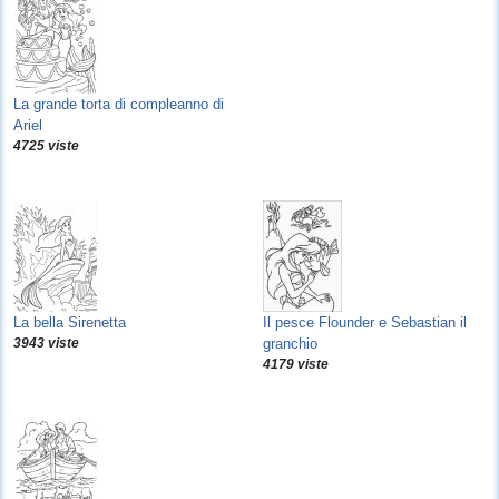
La grande torta di compleanno di
Ariel
4725 viste
La bella Sirenetta
Il pesce Flounder e Sebastian il
3943 viste
granchio
4179 viste