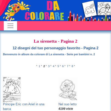
La sirenetta - Pagina 2
12 disegni del tuo personaggio favorito - Pagina 2
Benvenuto in album da colorare di La sirenetta - Serie per bambini n. 2
°
1
°
2
°
3
°
4
°
5
°
6
°
7
°
8
°
Principe Eric con Ariel in una
Nel suo letto
barca
4199 viste