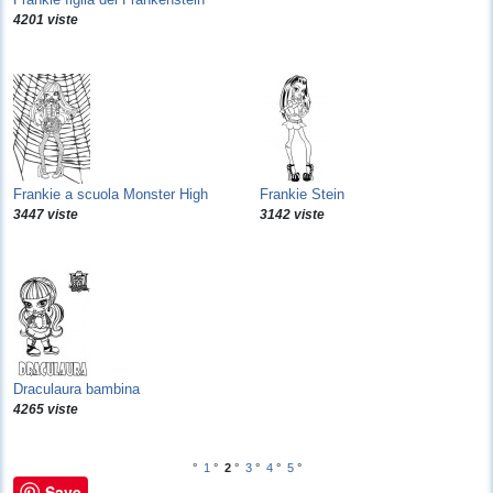
4201 viste
Frankie a scuola Monster High
Frankie Stein
3447 viste
3142 viste
Draculaura bambina
4265 viste
°
1
°
2
°
3
°
4
°
5
°
Save